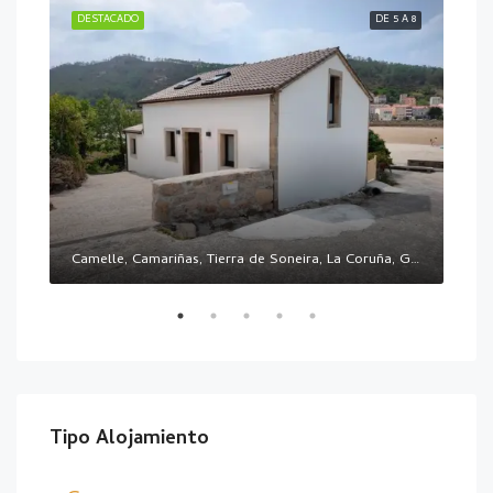
E 10
DESTACADO
DE 5 A 8
DES
Camelle, Camariñas, Tierra de Soneira, La Coruña, Galicia, 15121, España
CAM
Tipo Alojamiento