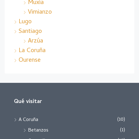
Muxía
Vimianzo
Lugo
Santiago
Arzúa
La Coruña
Ourense
Qué visitar
(10)
A Coruña
(1)
Betanzos