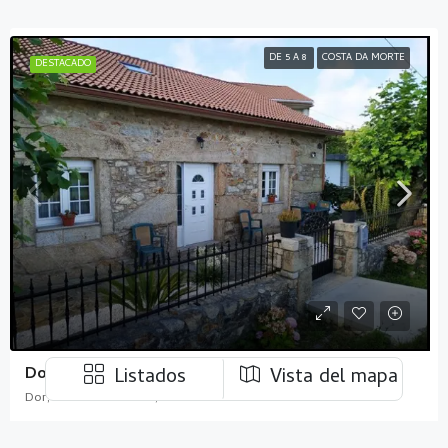
DE 5 A 8
COSTA DA MORTE
DESTACADO
Dor Lujo
Listados
Vista del mapa
Dor, A Ponte do Porto,
4
2
1