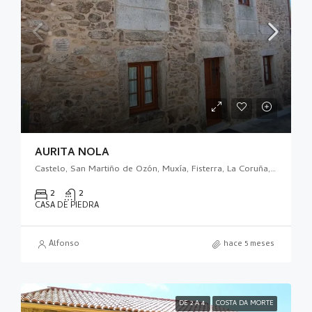
AURITA NOLA
Castelo, San Martiño de Ozón, Muxía, Fisterra, La Coruña, Galicia, 15125, España
2
2
CASA DE PIEDRA
Alfonso
hace 5 meses
DE 2 A 4
COSTA DA MORTE