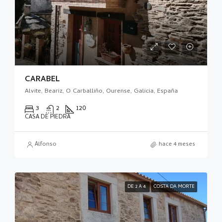
CARABEL
Alvite, Beariz, O Carballiño, Ourense, Galicia, España
3
2
120
CASA DE PIEDRA
Alfonso
hace 4 meses
DE 2 A 4
COSTA DA MORTE