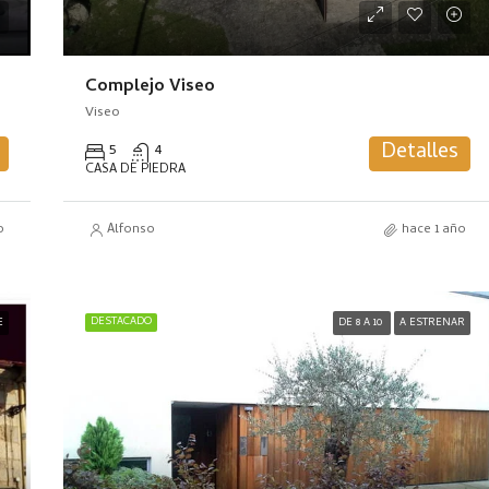
Complejo Viseo
Viseo
Detalles
5
4
CASA DE PIEDRA
o
Alfonso
hace 1 año
DESTACADO
E
DE 8 A 10
A ESTRENAR