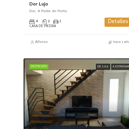
Dor Lujo
Dor, A Ponte do Porto,
Detalles
4
2
1
CASA DE PIEDRA
Alfonso
hace 1 añ
DESTACADO
DE 5 A 8
A ESTRENA