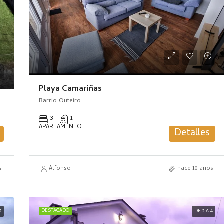
Playa Camariñas
Barrio Outeiro
3
1
APARTAMENTO
Detalles
s
Alfonso
hace 10 años
DESTACADO
R
DE 2 A 4