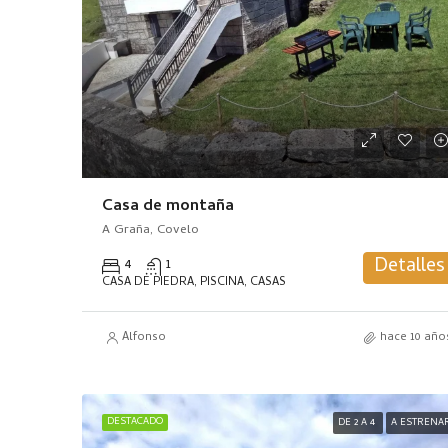
Casa de montaña
A Graña, Covelo
Detalles
4
1
CASA DE PIEDRA, PISCINA, CASAS
Alfonso
hace 10 año
DESTACADO
DE 2 A 4
A ESTRENA