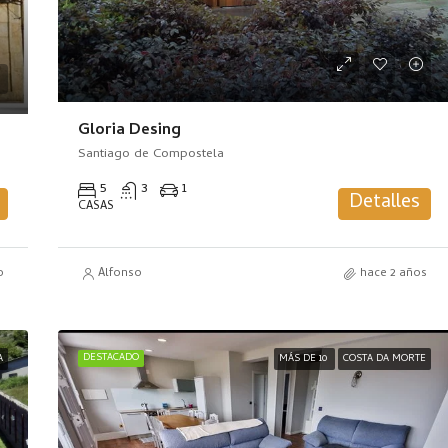
Gloria Desing
Santiago de Compostela
5
3
1
Detalles
CASAS
o
Alfonso
hace 2 años
DESTACADO
A
MÁS DE 10
COSTA DA MORTE