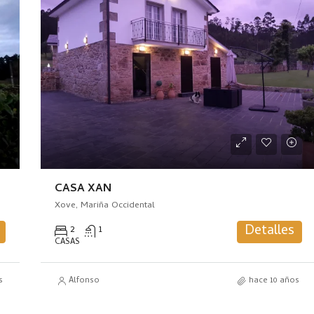
CASA XAN
Xove, Mariña Occidental
Detalles
2
1
CASAS
s
Alfonso
hace 10 años