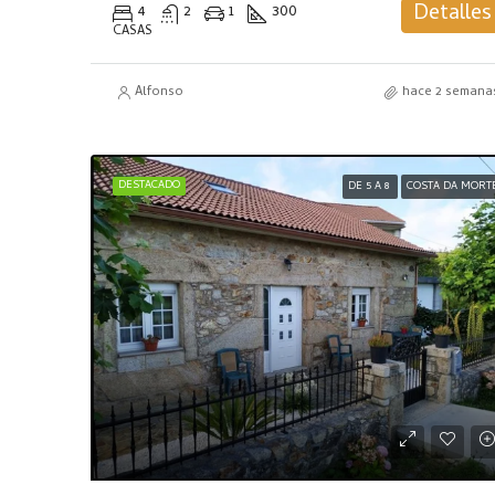
Detalles
4
2
1
300
CASAS
Alfonso
hace 2 semana
DESTACADO
DE 5 A 8
COSTA DA MORT