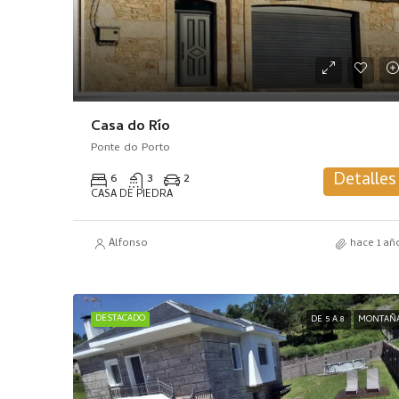
Casa do Río
Ponte do Porto
Detalles
6
3
2
CASA DE PIEDRA
Alfonso
hace 1 añ
DESTACADO
DE 5 A 8
MONTAÑ