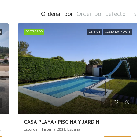
Ordenar por:
Orden por defecto
DESTACADO
E
DE 2 A 4
COSTA DA MORTE
CASA PLAYA+ PISCINA Y JARDIN
Camariñas, Tierra de Soneira, La Coruña, Galicia, 15121, España
Estorde, , Fisterra 15138, España