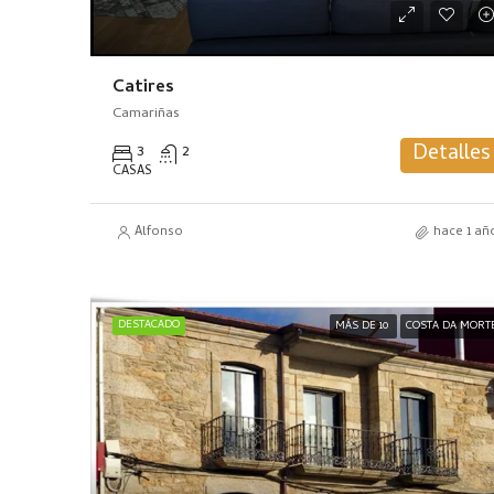
Catires
Camariñas
Detalles
3
2
CASAS
Alfonso
hace 1 añ
DESTACADO
MÁS DE 10
COSTA DA MORT