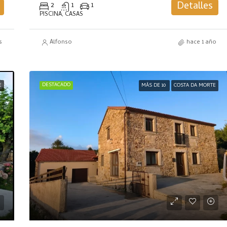
Detalles
2
1
1
PISCINA, CASAS
s
Alfonso
hace 1 año
DESTACADO
E
MÁS DE 10
COSTA DA MORTE