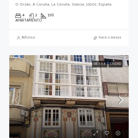
O Orzán, A Coruña, La Coruña, Galicia, 15003, España
4
2
150
APARTAMENTO
Alfonso
hace 2 meses
DE 5 A 8
CIUDAD