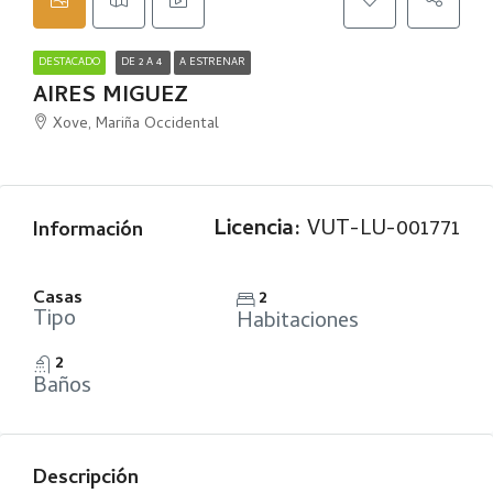
DESTACADO
DE 2 A 4
A ESTRENAR
AIRES MIGUEZ
Xove, Mariña Occidental
Licencia:
VUT-LU-001771
Información
Casas
2
Tipo
Habitaciones
2
Baños
Descripción