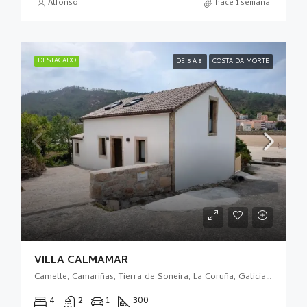
Alfonso
hace 1 semana
DESTACADO
DE 5 A 8
COSTA DA MORTE
VILLA CALMAMAR
Camelle, Camariñas, Tierra de Soneira, La Coruña, Galicia, 15121, España
4
2
1
300