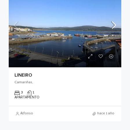
LIÑEIRO
Camariñas,
3
1
APARTAMENTO
Alfonso
hace 1 año