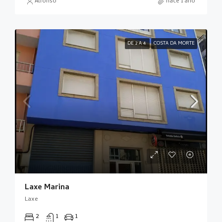
Alfonso
hace 1 año
DE 2 A 4
COSTA DA MORTE
Laxe Marina
Laxe
2
1
1