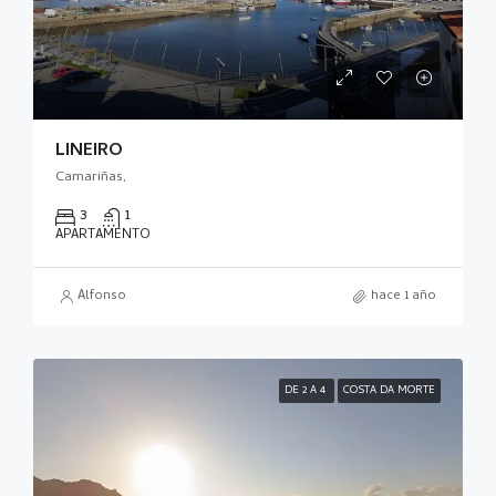
LIÑEIRO
Camariñas,
3
1
APARTAMENTO
Alfonso
hace 1 año
DE 2 A 4
COSTA DA MORTE