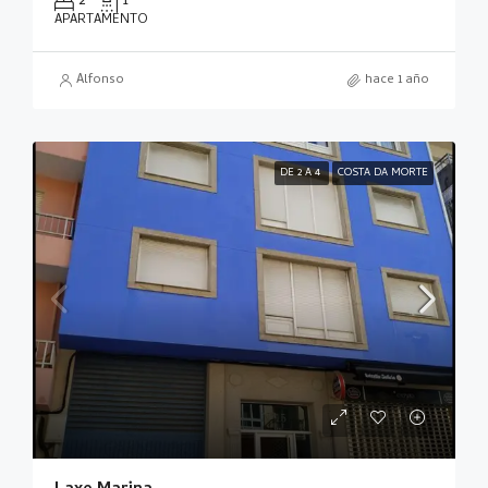
2
1
APARTAMENTO
Alfonso
hace 1 año
DE 2 A 4
COSTA DA MORTE