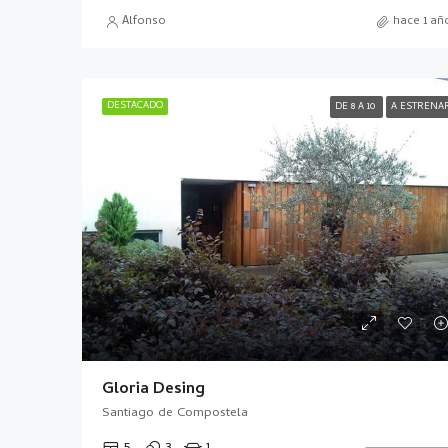
Alfonso
hace 1 añ
DESTACADO
DE 8 A 10
A ESTRENA
Gloria Desing
Santiago de Compostela