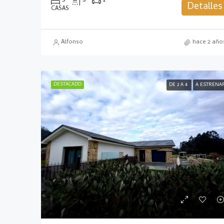
5
3
1
Detalles
CASAS
Alfonso
hace 2 año
DESTACADO
DE 2 A 4
A ESTRENA