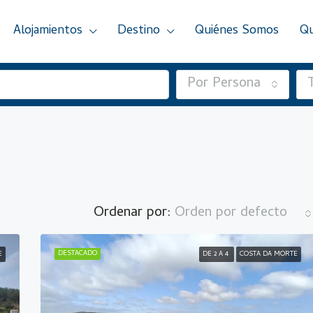
Alojamientos
Destino
Quiénes Somos
Qu
Por Persona
Ordenar por:
Orden por defecto
DESTACADO
E
DE 2 A 4
COSTA DA MORTE
DESTACADO
M