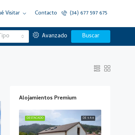
é Visitar
Contacto
(34) 677 597 675
Tipo
Avanzado
Buscar
Alojamientos Premium
ÁS DE 10
DESTACADO
DE 5 A 8
DESTACADO