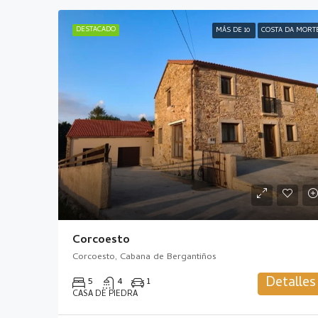
DESTACADO
MÁS DE 10
COSTA DA MORT
Corcoesto
Corcoesto, Cabana de Bergantiños
Detalles
5
4
1
CASA DE PIEDRA