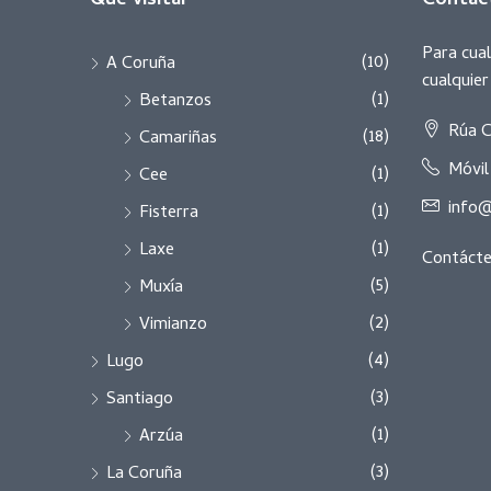
Qué visitar
Contác
Para cual
(10)
A Coruña
cualquie
(1)
Betanzos
Rúa C
(18)
Camariñas
Móvil
(1)
Cee
info@
(1)
Fisterra
(1)
Laxe
Contáct
(5)
Muxía
(2)
Vimianzo
(4)
Lugo
(3)
Santiago
(1)
Arzúa
(3)
La Coruña