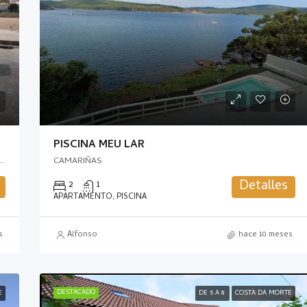
Corcoesto, Cabana de Berganti
PISCINA MEU LAR
Camariñas, Tierra de Soneira, La Coruña, Galicia, 15121, España
CAMARIÑAS
Detalles
2
1
APARTAMENTO, PISCINA
s
Alfonso
hace 10 meses
DESTACADO
E
DE 5 A 8
COSTA DA MORTE