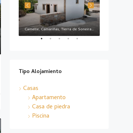
ños
Camelle, Camariñas, Tierra de Soneira, La Coruña, Galicia, 15121, España
CAMARIÑAS
Tipo Alojamiento
Casas
Apartamento
Casa de piedra
Piscina