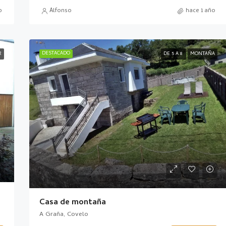
o
Alfonso
hace 1 año
DESTACADO
R
DE 5 A 8
MONTAÑA
Casa de montaña
A Graña, Covelo