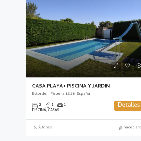
CASA PLAYA+ PISCINA Y JARDIN
Estorde, , Fisterra 15138, España
Detalles
2
1
1
PISCINA, CASAS
Alfonso
hace 1 añ