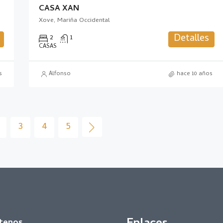
CASA XAN
Xove, Mariña Occidental
Detalles
2
1
CASAS
s
Alfonso
hace 10 años
3
4
5