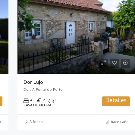
Dor Lujo
Dor, A Ponte do Porto,
Detalles
4
2
1
CASA DE PIEDRA
o
Alfonso
hace 1 año