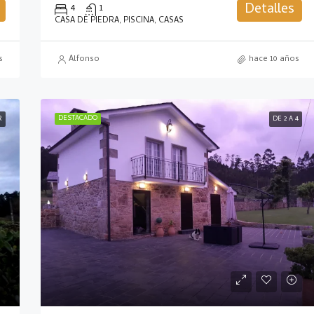
Detalles
4
1
CASA DE PIEDRA, PISCINA, CASAS
s
Alfonso
hace 10 años
DESTACADO
R
DE 2 A 4