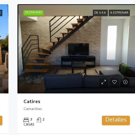
DESTACADO
E
DE 5 A 8
A ESTRENAR
Catires
Camariñas
Detalles
3
2
CASAS