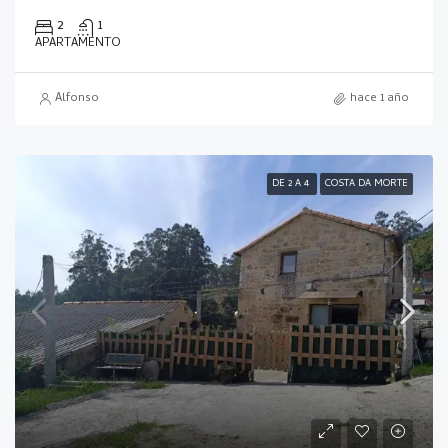
2
1
APARTAMENTO
Alfonso
hace 1 año
DE 2 A 4
COSTA DA MORTE