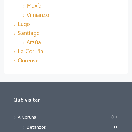
Muxía
Vimianzo
Lugo
Santiago
Arzúa
La Coruña
Ourense
Qué visitar
(10)
A Coruña
(1)
Betanzos