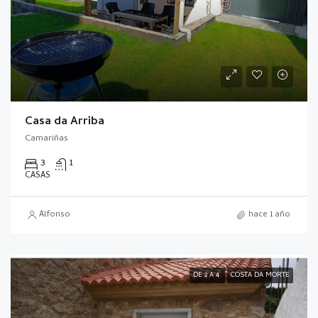
Casa da Arriba
Camariñas
3
1
CASAS
Alfonso
hace 1 año
DE 2 A 4
COSTA DA MORTE