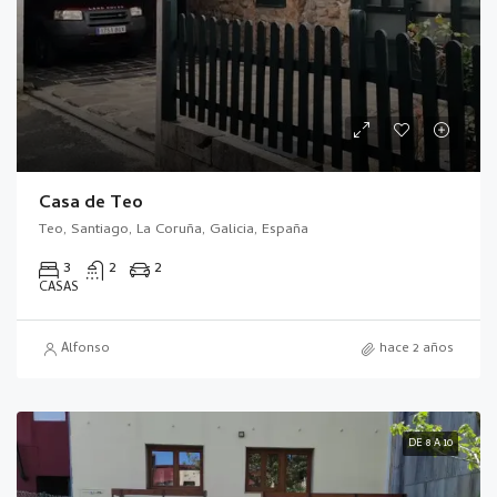
Casa de Teo
Teo, Santiago, La Coruña, Galicia, España
3
2
2
CASAS
Alfonso
hace 2 años
DE 8 A 10