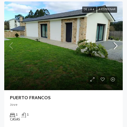
DE 2 A 4
A ESTRENAR
PUERTO FRANCOS
Jove
1
1
CASAS