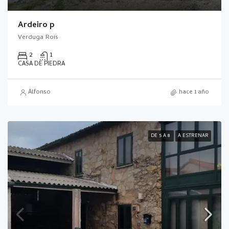
Ardeiro p
Verduga Rois
2
1
CASA DE PIEDRA
Alfonso
hace 1 año
DE 5 A 8
A ESTRENAR