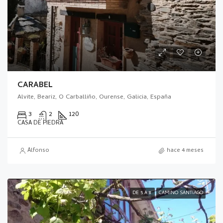
CARABEL
Alvite, Beariz, O Carballiño, Ourense, Galicia, España
3
2
120
CASA DE PIEDRA
Alfonso
hace 4 meses
DE 5 A 8
CAMINO SANTIAGO