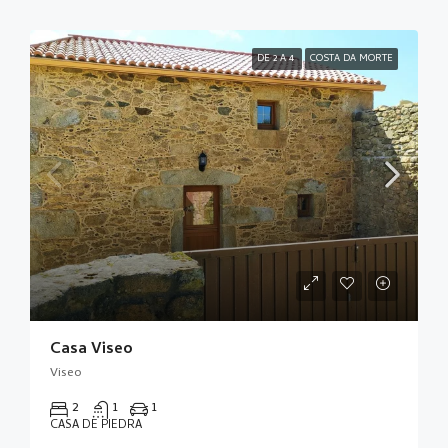
DE 2 A 4
COSTA DA MORTE
Casa Viseo
Viseo
2
1
1
CASA DE PIEDRA