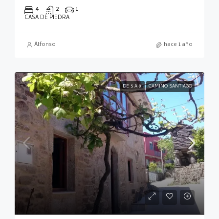
4
2
1
CASA DE PIEDRA
Alfonso
hace 1 año
DE 5 A 8
CAMINO SANTIAGO