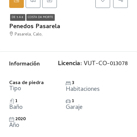
DE 5 A 8
COSTA DA MORTE
Penedos Pasarela
Pasarela, Calo,
Licencia:
VUT-CO-013078
Información
Casa de piedra
3
Tipo
Habitaciones
1
1
Baño
Garaje
2020
Año