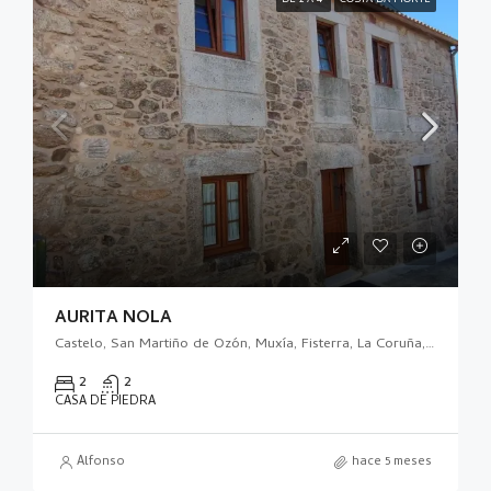
AURITA NOLA
Castelo, San Martiño de Ozón, Muxía, Fisterra, La Coruña, Galicia, 15125, España
2
2
CASA DE PIEDRA
Alfonso
hace 5 meses