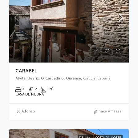
CARABEL
Alvite, Beariz, O Carballiño, Ourense, Galicia, España
3
2
120
CASA DE PIEDRA
Alfonso
hace 4 meses
DE 2 A 4
COSTA DA MORTE