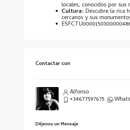
locales, conocidos por sus 
Cultura:
Descubre la rica hi
cercanos y sus monumentos 
ESFCTU000015030000048
Contactar con
Alfonso
+34677597675
What
Déjenos un Mensaje