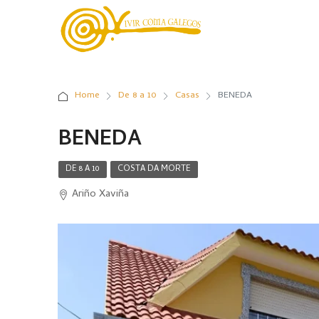
Home
De 8 a 10
Casas
BENEDA
BENEDA
DE 8 A 10
COSTA DA MORTE
Ariño Xaviña