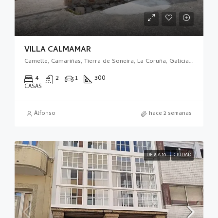
VILLA CALMAMAR
Camelle, Camariñas, Tierra de Soneira, La Coruña, Galicia, 15121, España
4
2
1
300
CASAS
Alfonso
hace 2 semanas
DE 8 A 10
CIUDAD