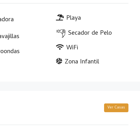
Playa
adora
Secador de Pelo
vajillas
WiFi
roondas
Zona Infantil
Ver Casas