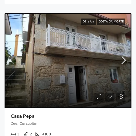
DE 5 A 8
COSTA DA MORTE
Casa Pepa
Cee, Corcubión
3
2
4100