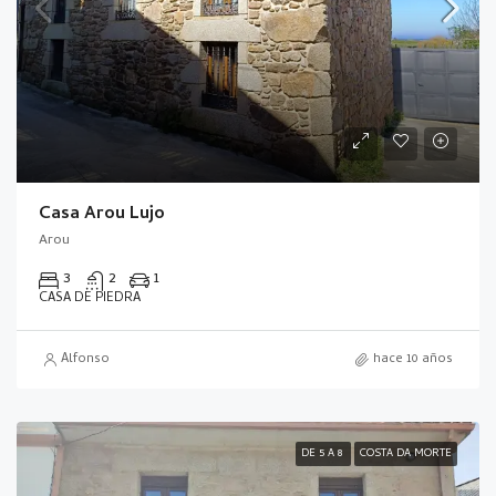
Casa Arou Lujo
Arou
3
2
1
CASA DE PIEDRA
Alfonso
hace 10 años
DE 5 A 8
COSTA DA MORTE