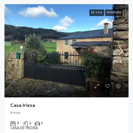
DE 5 A 8
MONTAÑA
Casa Irixoa
Irixoa
3
2
1
CASA DE PIEDRA