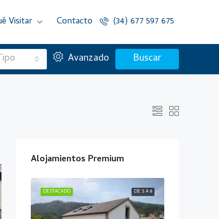
é Visitar
Contacto
(34) 677 597 675
Tipo
Avanzado
Buscar
Alojamientos Premium
ÁS DE 10
DESTACADO
DE 5 A 8
DESTACADO