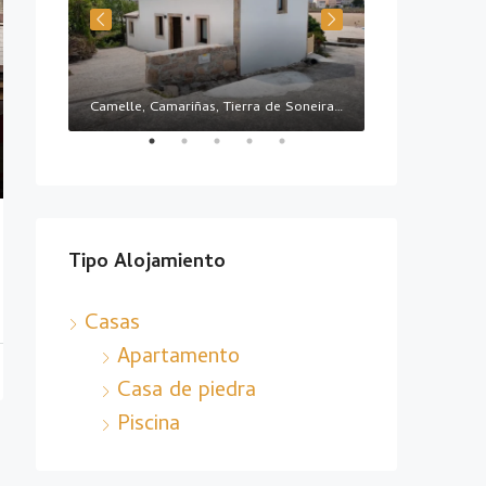
ños
Camelle, Camariñas, Tierra de Soneira, La Coruña, Galicia, 15121, España
CAMARIÑAS
Tipo Alojamiento
Casas
Apartamento
Casa de piedra
Piscina