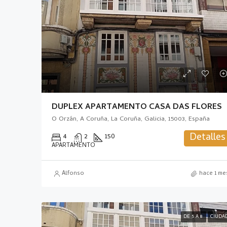
DUPLEX APARTAMENTO CASA DAS FLORES
O Orzán, A Coruña, La Coruña, Galicia, 15003, España
Detalles
4
2
150
APARTAMENTO
Alfonso
hace 1 me
DE 5 A 8
CIUDA