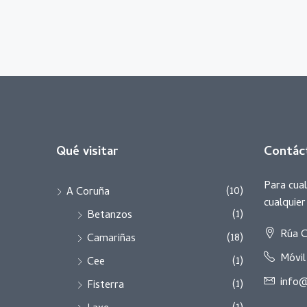
Qué visitar
Contác
Para cual
(10)
A Coruña
cualquie
(1)
Betanzos
Rúa C
(18)
Camariñas
Móvil
(1)
Cee
info@
(1)
Fisterra