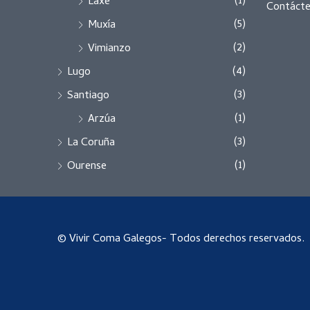
(1)
Laxe
Contáct
(5)
Muxía
(2)
Vimianzo
(4)
Lugo
(3)
Santiago
(1)
Arzúa
(3)
La Coruña
(1)
Ourense
© Vivir Coma Galegos- Todos derechos reservados.