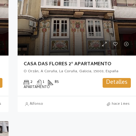
Corcoesto, Cabana de Berganti
CASA DAS FLORES 2º APARTAMENTO
O Orzán, A Coruña, La Coruña, Galicia, 15003, España
Detalles
2
1
85
APARTAMENTO
s
Alfonso
hace 1 mes
D