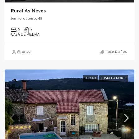
Rural As Neves
barrio outeiro, 48
6
2
CASA DE PIEDRA
Alfonso
hace 11 años
DE 5 A 8
COSTA DA MORTE