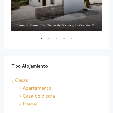
Camelle, Camariñas, Tierra de Soneira, La Coruña, Galicia, 15121, España
CAM
Tipo Alojamiento
Casas
Apartamento
Casa de piedra
Piscina