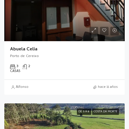
Abuela Celia
Porto de Cereixo
3
2
CASAS
Alfonso
hace 11 años
DE 5 A 8
COSTA DA MORTE