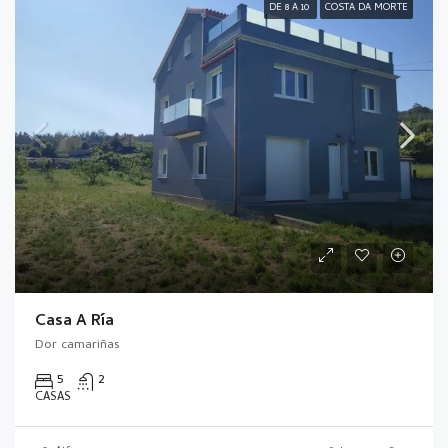
DE 8 A 10
COSTA DA MORTE
Casa A Ría
Dor camariñas
5
2
CASAS