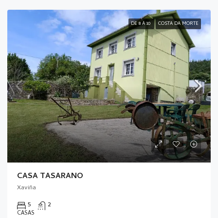
DE 8 A 10
COSTA DA MORTE
CASA TASARAÑO
Xaviña
5
2
CASAS