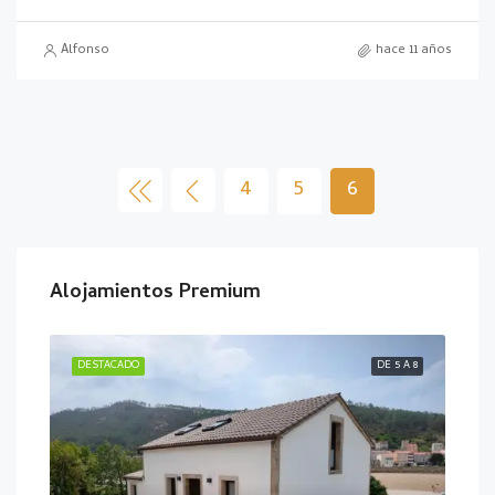
Alfonso
hace 11 años
4
5
6
Alojamientos Premium
E 10
DESTACADO
DE 5 A 8
DES