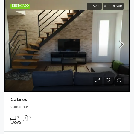
DESTACADO
DE 5 A 8
A ESTRENAR
Catires
Camariñas
3
2
CASAS