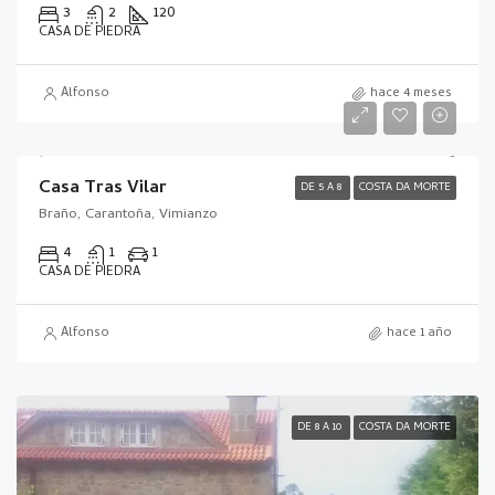
3
2
120
CASA DE PIEDRA
Alfonso
hace 4 meses
Casa Tras Vilar
DE 5 A 8
COSTA DA MORTE
Braño, Carantoña, Vimianzo
4
1
1
CASA DE PIEDRA
Alfonso
hace 1 año
DE 8 A 10
COSTA DA MORTE