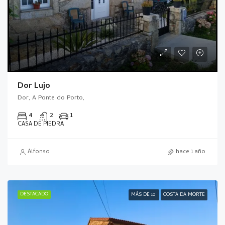
Dor Lujo
Dor, A Ponte do Porto,
4
2
1
CASA DE PIEDRA
Alfonso
hace 1 año
DESTACADO
MÁS DE 10
COSTA DA MORTE