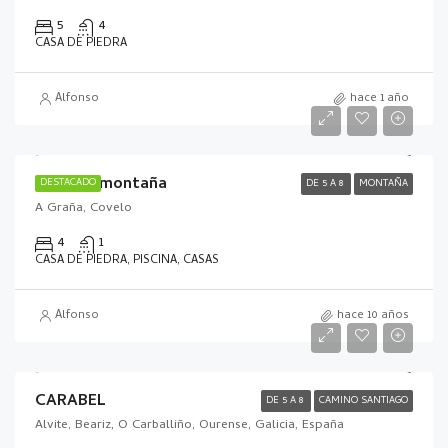
5
4
CASA DE PIEDRA
Alfonso
hace 1 año
Casa de montaña
DESTACADO
DE 5 A 8
MONTAÑA
A Graña, Covelo
4
1
CASA DE PIEDRA, PISCINA, CASAS
Alfonso
hace 10 años
CARABEL
DE 5 A 8
CAMINO SANTIAGO
Alvite, Beariz, O Carballiño, Ourense, Galicia, España