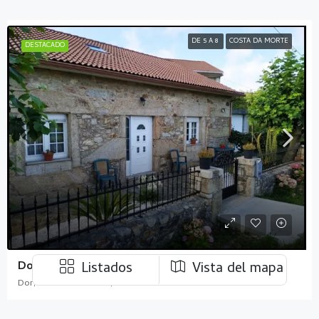
DE 5 A 8
COSTA DA MORTE
DESTACADO
Dor Lujo
Listados
Vista del mapa
Dor, A Ponte do Porto,
4
2
1