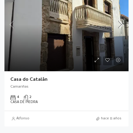
Casa do Catalán
Camariñas
4
2
CASA DE PIEDRA
Alfonso
hace 11 años