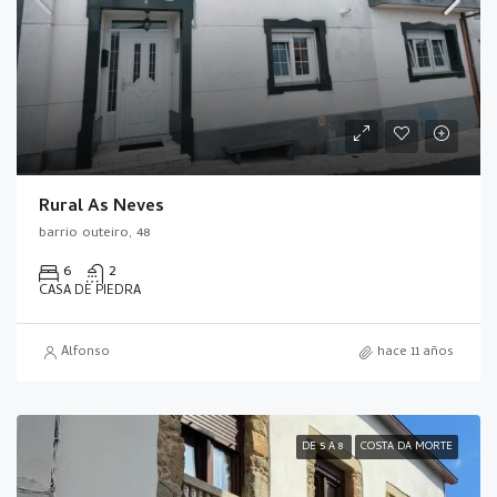
Rural As Neves
barrio outeiro, 48
6
2
CASA DE PIEDRA
Alfonso
hace 11 años
DE 5 A 8
COSTA DA MORTE