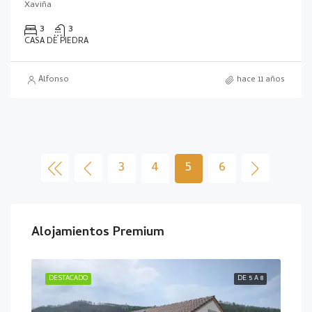
Xaviña
3
3
CASA DE PIEDRA
Alfonso
hace 11 años
3
4
5
6
Alojamientos Premium
E 10
DESTACADO
DE 5 A 8
DES