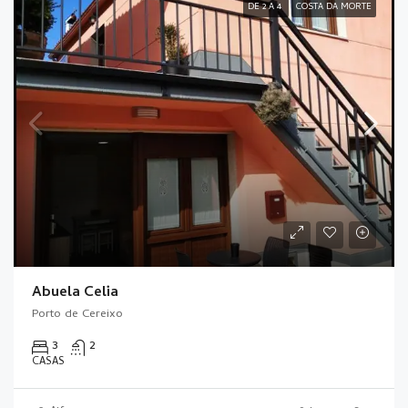
DE 2 A 4
COSTA DA MORTE
Abuela Celia
Porto de Cereixo
3
2
CASAS