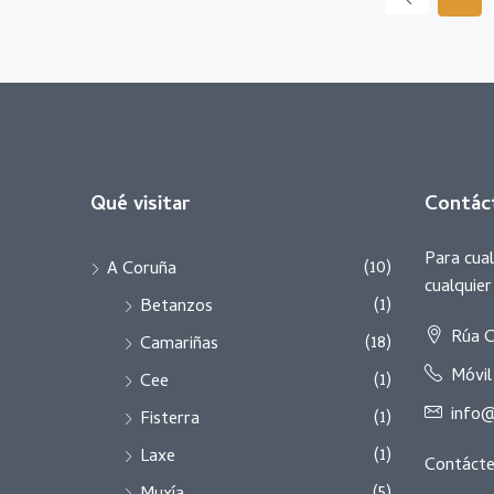
Qué visitar
Contác
Para cual
(10)
A Coruña
cualquie
(1)
Betanzos
Rúa C
(18)
Camariñas
Móvil
(1)
Cee
info@
(1)
Fisterra
(1)
Laxe
Contáct
(5)