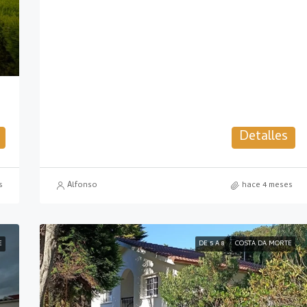
Detalles
s
Alfonso
hace 4 meses
E
DE 5 A 8
COSTA DA MORTE