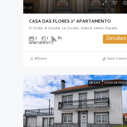
CASA DAS FLORES 2º APARTAMENTO
O Orzán, A Coruña, La Coruña, Galicia, 15003, España
Detalles
2
1
85
APARTAMENTO
Alfonso
hace 2 mese
DE 5 A 8
COSTA DA MORT