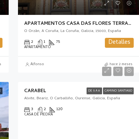
APARTAMENTOS CASA DAS FLORES TERRAZA
O Orzán, A Coruña, La Coruña, Galicia, 15003, España
Detalles
2
1
75
APARTAMENTO
s
Alfonso
hace 2 meses
CARABEL
E
DE 5 A 8
CAMINO SANTIAGO
Alvite, Beariz, O Carballiño, Ourense, Galicia, España
3
2
120
CASA DE PIEDRA