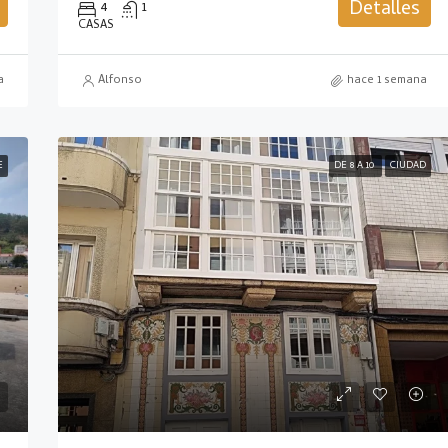
Detalles
4
1
CASAS
a
Alfonso
hace 1 semana
E
DE 8 A 10
CIUDAD