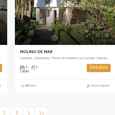
MOLINO DE MAR
Camelle, Camariñas, Tierra de Soneira, La Coruña, Galicia, 15121, España
Detalles
3
1
CASAS
s
Alfonso
hace 5 meses
2
3