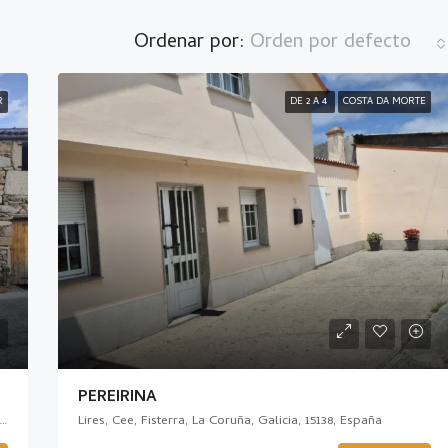
Ordenar por:
Orden por defecto
Corcoesto, Cabana de Berganti
R
DE 2 A 4
COSTA DA MORTE
PEREIRIÑA
 Vimianzo, Tierra de Soneira, La Coruña, Galicia, 15129, España
Lires, Cee, Fisterra, La Coruña, Galicia, 15138, España