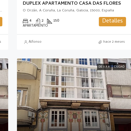
DUPLEX APARTAMENTO CASA DAS FLORES
Camariñas, Tierra de Soneira, La Coruña, Galicia, 15121, España
O Orzán, A Coruña, La Coruña, Galicia, 15003, España
Detalles
4
2
150
APARTAMENTO
s
Alfonso
hace 2 meses
D
DE 5 A 8
CIUDAD