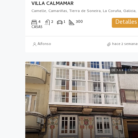
VILLA CALMAMAR
Camelle, 
Detalles
4
2
1
300
CASAS
Alfonso
hace 2 semana
DE 5 A 8
CIUDA