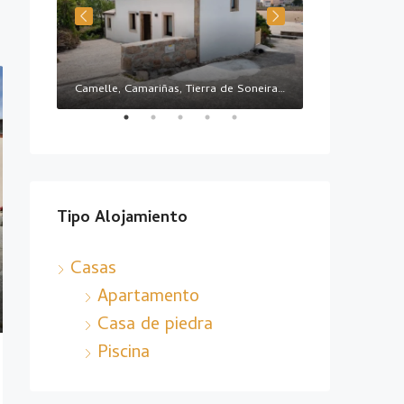
ños
Camelle, Camariñas, Tierra de Soneira, La Coruña, Galicia, 15121, España
CAMARIÑAS
Tipo Alojamiento
Casas
Apartamento
Casa de piedra
Piscina