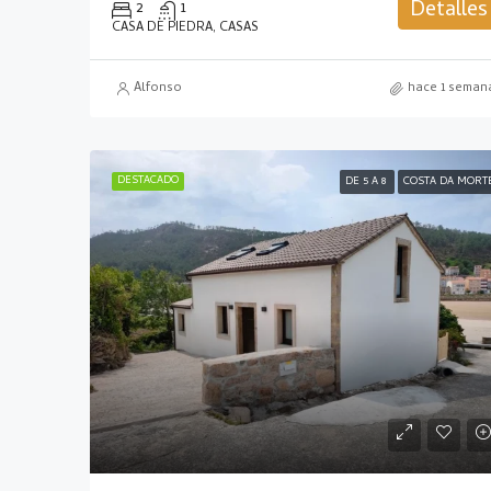
Detalles
2
1
CASA DE PIEDRA, CASAS
Alfonso
hace 1 seman
DESTACADO
DE 5 A 8
COSTA DA MORT