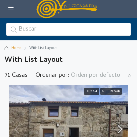
Home
With List Layout
With List Layout
71 Casas
Ordenar por:
Orden por defecto
DE 2 A 4
A ESTRENAR