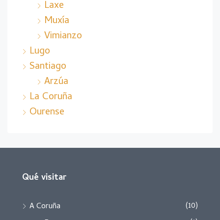
Laxe
Muxía
Vimianzo
Lugo
Santiago
Arzúa
La Coruña
Ourense
Qué visitar
(10)
A Coruña